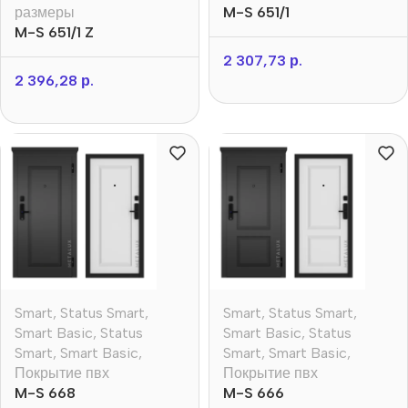
размеры
M-S 651/1
M-S 651/1 Z
2 307,73
р.
2 396,28
р.
Smart
,
Status Smart
,
Smart
,
Status Smart
,
Smart Basic
,
Status
Smart Basic
,
Status
Smart
,
Smart Basic
,
Smart
,
Smart Basic
,
Покрытие пвх
Покрытие пвх
M-S 668
M-S 666