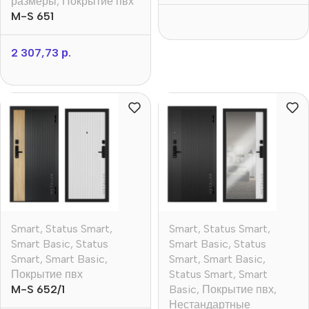
размеры
,
Покрытие пвх
M-S 651
2 307,73
р.
Smart
,
Status Smart
,
Smart
,
Status Smart
,
Smart Basic
,
Status
Smart Basic
,
Status
Smart
,
Smart Basic
,
Smart
,
Smart Basic
,
Покрытие пвх
Status Smart
,
Smart
M-S 652/1
Basic
,
Покрытие пвх
,
Нестандартные