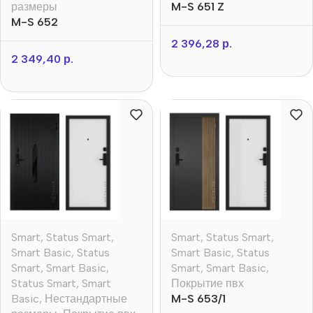
размеры
M-S 651 Z
M-S 652
2 396,28
р.
2 349,40
р.
Smart
,
Status Smart
,
Smart
,
Status Smart
,
Smart Basic
,
Status
Smart Basic
,
Status
Smart
,
Smart Basic
,
Smart
,
Smart Basic
,
Status Smart
,
Smart
Покрытие пвх
Basic
,
Нестандартные
M-S 653/1