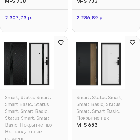
M-S 738
M-S 703
2 307,73
р.
2 286,89
р.
Smart
,
Status Smart
,
Smart
,
Status Smart
,
Smart Basic
,
Status
Smart Basic
,
Status
Smart
,
Smart Basic
,
Smart
,
Smart Basic
,
Status Smart
,
Smart
Покрытие пвх
Basic
,
Покрытие пвх
,
M-S 653
Нестандартные
размеры