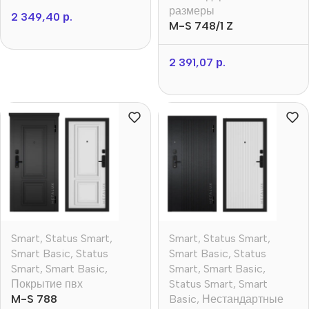
размеры
2 349,40
р.
M-S 748/1 Z
2 391,07
р.
Smart
,
Status Smart
,
Smart
,
Status Smart
,
Smart Basic
,
Status
Smart Basic
,
Status
Smart
,
Smart Basic
,
Smart
,
Smart Basic
,
Покрытие пвх
Status Smart
,
Smart
M-S 788
Basic
,
Нестандартные