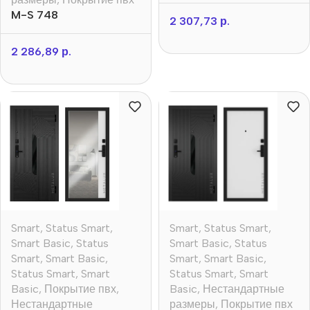
M-S 748
2 307,73
р.
2 286,89
р.
Smart
,
Status Smart
,
Smart
,
Status Smart
,
Smart Basic
,
Status
Smart Basic
,
Status
Smart
,
Smart Basic
,
Smart
,
Smart Basic
,
Status Smart
,
Smart
Status Smart
,
Smart
Basic
,
Покрытие пвх
,
Basic
,
Нестандартные
Нестандартные
размеры
,
Покрытие пвх