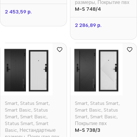
размеры
,
Покрытие пвх
M-S 748/4
2 453,59
р.
2 286,89
р.
Smart
,
Status Smart
,
Smart
,
Status Smart
,
Smart Basic
,
Status
Smart Basic
,
Status
Smart
,
Smart Basic
,
Smart
,
Smart Basic
,
Status Smart
,
Smart
Покрытие пвх
Basic
,
Нестандартные
M-S 738/3
размеры
,
Покрытие пвх