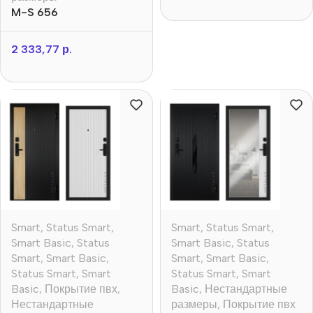
M-S 656
2 333,77
р.
Smart
,
Status Smart
,
Smart
,
Status Smart
,
Smart Basic
,
Status
Smart Basic
,
Status
Smart
,
Smart Basic
,
Smart
,
Smart Basic
,
Status Smart
,
Smart
Status Smart
,
Smart
Basic
,
Покрытие пвх
,
Basic
,
Нестандартные
Нестандартные
размеры
,
Покрытие пвх