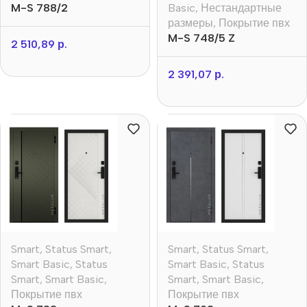
M-S 788/2
Basic
,
Нестандартные
размеры
,
Покрытие пвх
M-S 748/5 Z
2 510,89
р.
2 391,07
р.
Smart
,
Status Smart
,
Smart
,
Status Smart
,
Smart Basic
,
Status
Smart Basic
,
Status
Smart
,
Smart Basic
,
Smart
,
Smart Basic
,
Покрытие пвх
Покрытие пвх