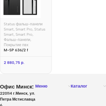
Status фальш-панели
Smart
,
Smart Pro
,
Status
Smart
,
Smart Pro
,
Фальш-панели
,
Покрытие пвх
M-SP 636/2 f
2 880,75
р.
Офис Минск:
Меню
Каталог
220114 г.Минск, ул.
Петра Мстиславца
6