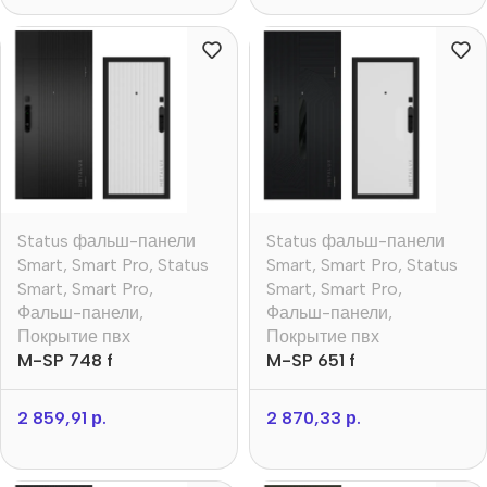
Status фальш-панели
Status фальш-панели
Smart
,
Smart Pro
,
Status
Smart
,
Smart Pro
,
Status
Smart
,
Smart Pro
,
Smart
,
Smart Pro
,
Фальш-панели
,
Фальш-панели
,
Покрытие пвх
Покрытие пвх
M-SP 748 f
M-SP 651 f
2 859,91
р.
2 870,33
р.