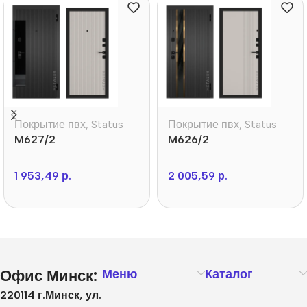
Покрытие пвх
,
Status
Покрытие пвх
,
Status
M627/2
M626/2
1 953,49
р.
2 005,59
р.
Офис Минск:
Меню
Каталог
220114 г.Минск, ул.