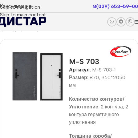
Консультация
8(029) 653-59-00
Skip to navigation
Skip to main content
дные двери
Покрытие пвх
Status Smart
Smart Basic
M-S 703
Артикул:
M-S 703-1
Размер:
870, 960*2050
мм
Количество контуров/
Уплотнение:
2 контура, 2
контура герметичного
уплотнения
Толщина короба/