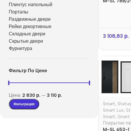
M-SL 788/2
Плинтус напольный
Порталы
Раздвижные двери
Рейки декортивные
Складные двери
3 108,83
р.
Скрытые двери
Фурнитура
Фильтр По Цене
Цена:
2 830 р.
—
3 110 р.
Smart
,
Statu
Фильтрация
Smart Lux
,
St
Smart
,
Smart
Покрытие пв
M-SL 653-1