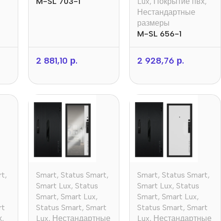
M-SL 703-1
Lux
,
Покрытие пвх
,
Нестандартные
размеры
M-SL 656-1
2 881,10
р.
2 928,76
р.
rt
,
Smart
,
Status Smart
,
Smart
,
Status Smart
,
Smart Lux
,
Status
Smart Lux
,
Status
Smart
,
Smart Lux
,
Smart
,
Smart Lux
,
rt
Status Smart
,
Smart
Status Smart
,
Smart
х
,
Lux
,
Нестандартные
Lux
,
Нестандартные