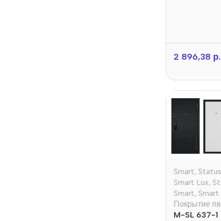
2 896,38
р.
Smart
,
Statu
Smart Lux
,
St
Smart
,
Smart
Покрытие пв
M-SL 637-1