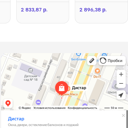
2 833,87
р.
2 896,38
р.
→
Дистар
Окна в Борисове
Двери в Борисове