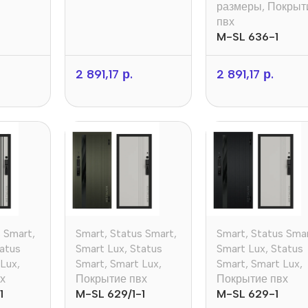
размеры
,
Покрыт
пвх
M-SL 636-1
2 891,17
р.
2 891,17
р.
s Smart
,
Smart
,
Status Smart
,
Smart
,
Status Sma
atus
Smart Lux
,
Status
Smart Lux
,
Status
 Lux
,
Smart
,
Smart Lux
,
Smart
,
Smart Lux
,
х
Покрытие пвх
Покрытие пвх
1
M-SL 629/1-1
M-SL 629-1