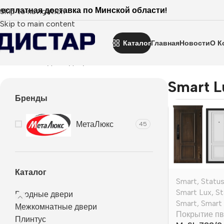
есплатная доставка по Минской области!
Skip to navigation
Skip to main content
Каталог
Главная
Новости
О К
Главная
Входные двери
Smart
Status Smart
Smart Lux
Smart L
Бренды
МетаЛюкс
45
Каталог
Smart
,
Statu
Smart Lux
,
St
Входные двери
Smart
,
Smart
Межкомнатные двери
Покрытие пв
Плинтус