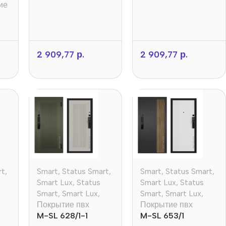
ие
2 909,77
р.
2 909,77
р.
rt
,
Smart
,
Status Smart
,
Smart
,
Status Smart
,
Smart Lux
,
Status
Smart Lux
,
Status
Smart
,
Smart Lux
,
Smart
,
Smart Lux
,
Покрытие пвх
Покрытие пвх
M-SL 628/1-1
M-SL 653/1