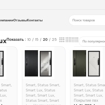
омпании
Отзывы
Контакты
ux
Показать
10
15
20
25
s Smart
,
Smart
,
Status Smart
,
Smart
,
Status Sma
atus
Smart Lux
,
Status
Smart Lux
,
Status
 Lux
,
Smart
,
Smart Lux
,
Smart
,
Smart Lux
,
х
Status Smart
,
Smart
Покрытие пвх