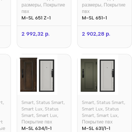
размеры
,
Покрытие
размеры
,
Покрытие
пвх
пвх
M-SL 651 Z-1
M-SL 651-1
2 992,32
р.
2 902,28
р.
rt
,
Smart
,
Status Smart
,
Smart
,
Status Smart
,
Smart Lux
,
Status
Smart Lux
,
Status
Smart
,
Smart Lux
,
Smart
,
Smart Lux
,
rt
Покрытие пвх
Покрытие пвх
ные
M-SL 634/1-1
M-SL 631/1-1