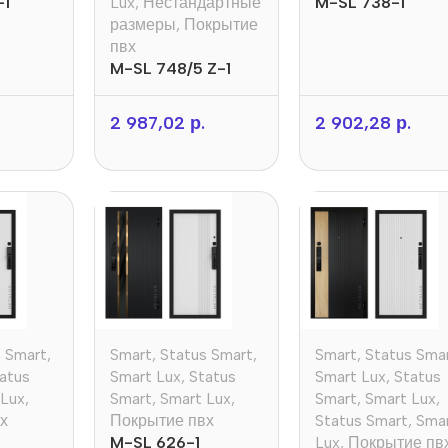
-1
Lux
,
Нестандартные
M-SL 738-1
размеры
,
Покрытие
пвх
M-SL 748/5 Z-1
2 987,02
р.
2 902,28
р.
s Smart
,
Smart
,
Status Smart
,
Smart
,
Status Sma
atus
Smart Lux
,
Status
Smart Lux
,
Status
 Lux
,
Smart
,
Smart Lux
,
Smart
,
Smart Lux
,
х
Покрытие пвх
Status Smart
,
Sma
M-SL 626-1
Lux
,
Покрытие пв