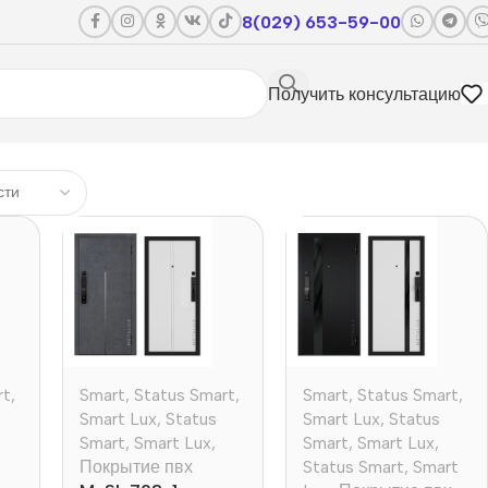
8(029) 653-59-00
Получить консультацию
rt
,
Smart
,
Status Smart
,
Smart
,
Status Smart
,
Smart Lux
,
Status
Smart Lux
,
Status
Smart
,
Smart Lux
,
Smart
,
Smart Lux
,
Покрытие пвх
Status Smart
,
Smart