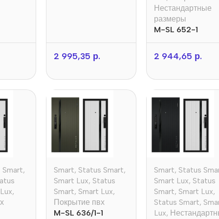
Нестандартные
размеры
M-SL 652-1
2 995,35
р.
2 944,65
р.
s Smart
,
Smart
,
Status Smart
,
Smart
,
Status Sma
atus
Smart Lux
,
Status
Smart Lux
,
Status
 Lux
,
Smart
,
Smart Lux
,
Smart
,
Smart Lux
,
х
Покрытие пвх
Status Smart
,
Sma
M-SL 636/1-1
Lux
,
Нестандарт