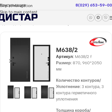
Консультация
8(029) 653-59-00
Skip to navigation
Skip to main content
одные двери
Покрытие пвх
Status фальш-панели
M638/2
Артикул:
M638/2 f
Размер:
870, 960*2050
мм
Количество контуров/
Уплотнение:
3 контура, 3
контура герметичного
уплотнения
Толщина короба/