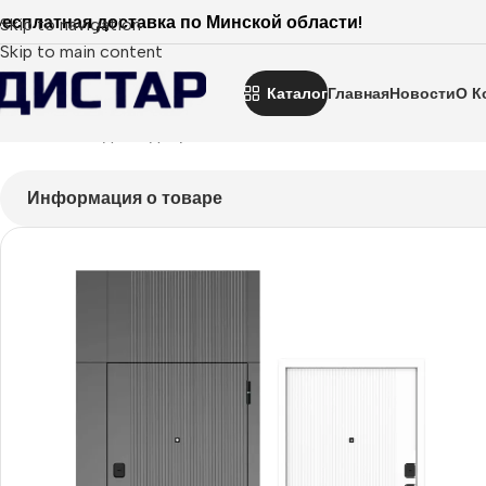
есплатная доставка по Минской области!
Skip to navigation
Skip to main content
Каталог
Главная
Новости
О К
Главная
Входные двери
Фальш-панели
Milano
M1108 E
Информация о товаре