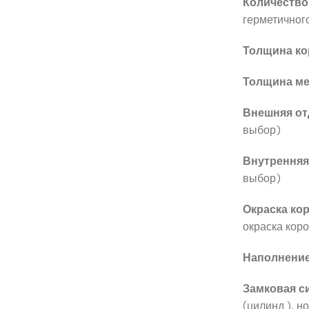
Количество
герметичног
Толщина ко
Толщина ме
Внешняя от
выбор)
Внутренняя
выбор)
Окраска кор
окраска кор
Наполнение
Замковая с
(цилинд.), н