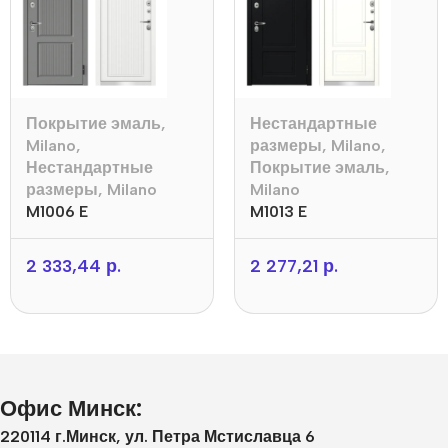
Покрытие эмаль
,
Нестандартные
Milano
,
размеры
,
Milano
,
Нестандартные
Покрытие эмаль
,
размеры
,
Milano
Milano
M1006 E
M1013 E
2 333,44
р.
2 277,21
р.
Офис Минск:
220114 г.Минск, ул. Петра Мстиславца 6