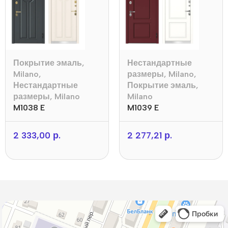
Покрытие эмаль
,
Нестандартные
Milano
,
размеры
,
Milano
,
Нестандартные
Покрытие эмаль
,
размеры
,
Milano
Milano
M1038 E
M1039 E
2 333,00
р.
2 277,21
р.
Дистар
Окна в Борисове
Двери в Борисове