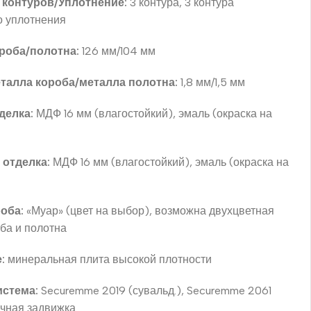
 контуров/Уплотнение:
3 контура, 3 контура
о уплотнения
роба/полотна:
126 мм/104 мм
талла короба/металла полотна:
1,8 мм/1,5 мм
делка:
МДФ 16 мм (влагостойкий), эмаль (окраска на
 отделка:
МДФ 16 мм (влагостойкий), эмаль (окраска на
оба:
«Муар» (цвет на выбор), возможна двухцветная
оба и полотна
:
минеральная плита высокой плотности
истема:
Securemme 2019 (сувальд.), Securemme 2061
очная задвижка