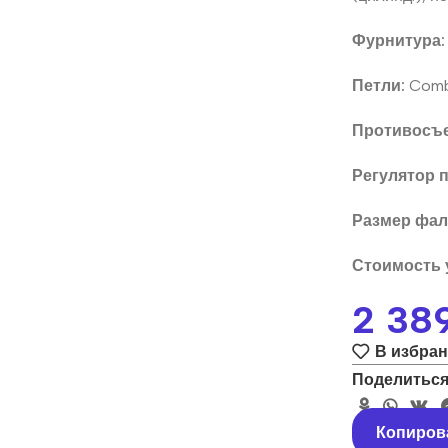
Фурнитура:
Петли:
Combi
Противосъе
Регулятор 
Размер фа
Стоимость 
2 38
В избра
Поделиться
Копиров