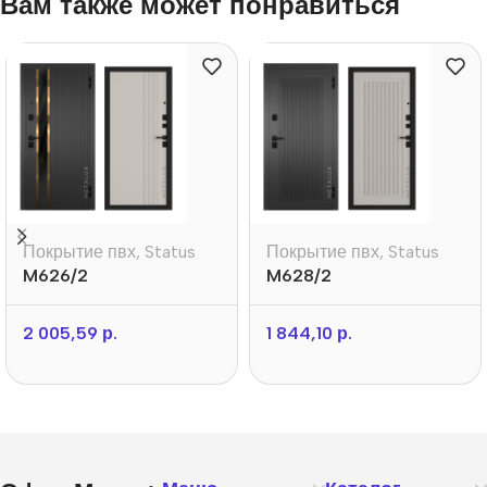
Вам также может понравиться
Покрытие пвх
,
Status
Покрытие пвх
,
Status
M626/2
M628/2
2 005,59
р.
1 844,10
р.