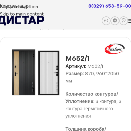
Консультация
8(029) 653-59-00
Skip to navigation
Skip to main content
Главная
Входные двери
Покрытие пвх
Status
M652/1
Артикул:
M652/1
Размер:
870, 960*2050
мм
Количество контуров/
Уплотнение:
3 контура, 3
контура герметичного
уплотнения
Толщина короба/