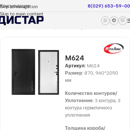
Консультация
8(029) 653-59-00
Skip to navigation
Skip to main content
одные двери
Складская программа
Optimum (ПВХ)
M624
Артикул:
M624
Размер:
870, 960*2050
мм
Количество контуров/
Уплотнение:
3 контура, 3
контура герметичного
уплотнения
Толщина короба/