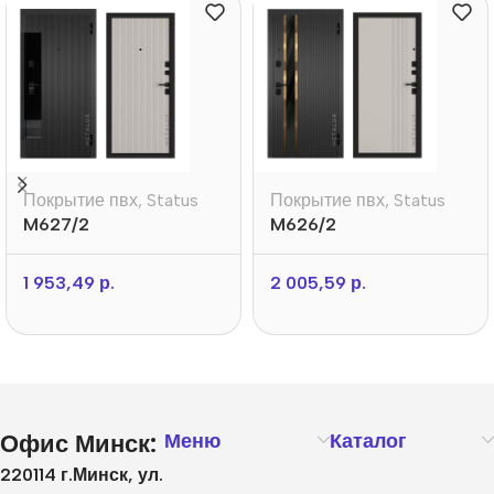
Покрытие пвх
,
Status
Покрытие пвх
,
Status
M627/2
M626/2
1 953,49
р.
2 005,59
р.
Офис Минск:
Меню
Каталог
220114 г.Минск, ул.