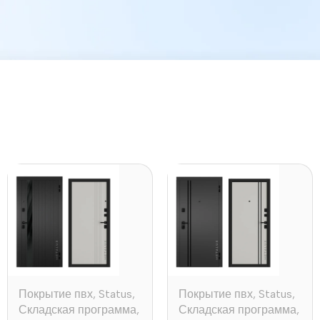
Покрытие пвх
,
Status
,
Покрытие пвх
,
Status
,
Складская программа
,
Складская программа
,