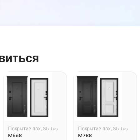
виться
Покрытие пвх
,
Status
Покрытие пвх
,
Status
M668
M788