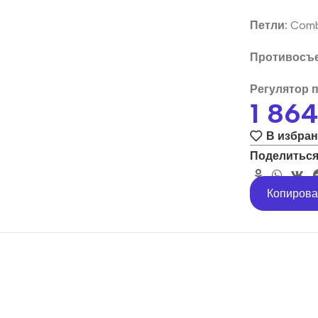
Петли:
Combi
Противосъе
Регулятор 
1 86
В избра
Поделиться
Копирова