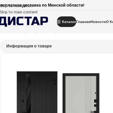
есплатная доставка по Минской области!
Skip to navigation
Skip to main content
Каталог
Главная
Новости
О К
Главная
Входные двери
Покрытие пвх
Status
M629
Информация о товаре