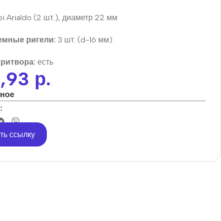
 Arialdo (2 шт.), диаметр 22 мм
мные ригели:
3 шт. (d-16 мм)
притвора:
есть
4,93
р.
нное
:
ть ссылку