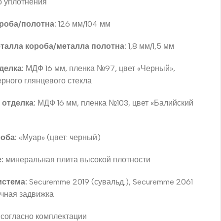
о уплотнения
роба/полотна:
126 мм/104 мм
талла короба/металла полотна:
1,8 мм/1,5 мм
делка:
МДФ 16 мм, пленка №97, цвет «Черный»,
ерного глянцевого стекла
 отделка:
МДФ 16 мм, пленка №103, цвет «Балийский
оба:
«Муар» (цвет: черный)
:
минеральная плита высокой плотности
истема:
Securemme 2019 (сувальд.), Securemme 2061
очная задвижка
согласно комплектации