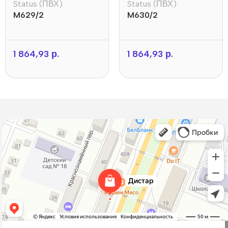
Status (ПВХ)
Status (ПВХ)
M629/2
M630/2
1 864,93
р.
1 864,93
р.
Дистар
Окна в Борисове
Двери в Борисове