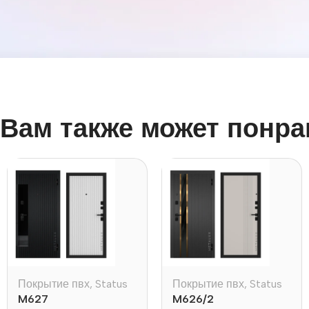
Вам также может понра
Покрытие пвх
,
Status
Покрытие пвх
,
Status
M627
M626/2