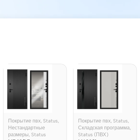
Покрытие пвх
,
Status
,
Покрытие пвх
,
Status
,
Нестандартные
Складская программа
,
размеры
,
Status
Status (ПВХ)