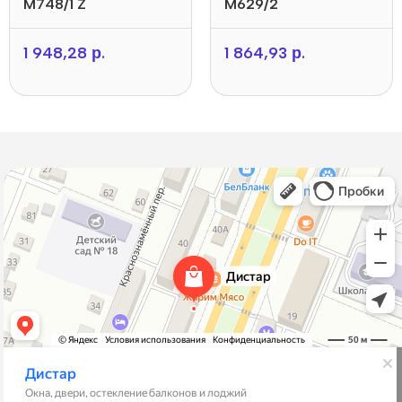
M748/1 Z
M629/2
1 948,28
р.
1 864,93
р.
Дистар
Окна в Борисове
Двери в Борисове