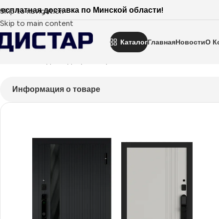
есплатная доставка по Минской области!
Skip to navigation
Skip to main content
Каталог
Главная
Новости
О К
Главная
Входные двери
Покрытие пвх
Status Smart
Smart 
Информация о товаре