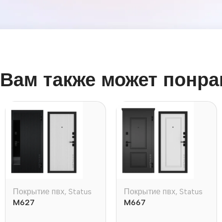
Вам также может понра
Покрытие пвх
,
Status
Покрытие пвх
,
Status
M627
M667