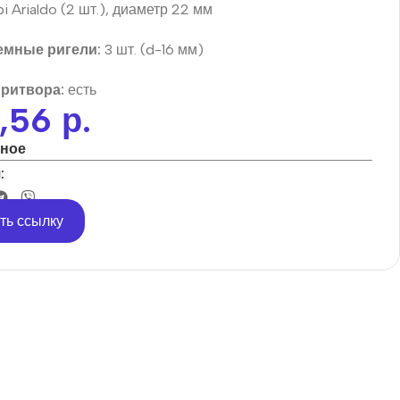
 Arialdo (2 шт.), диаметр 22 мм
мные ригели:
3 шт. (d-16 мм)
притвора:
есть
1,56
р.
нное
:
ть ссылку