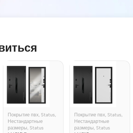
виться
Покрытие пвх
,
Status
,
Покрытие пвх
,
Status
,
Нестандартные
Нестандартные
размеры
,
Status
размеры
,
Status