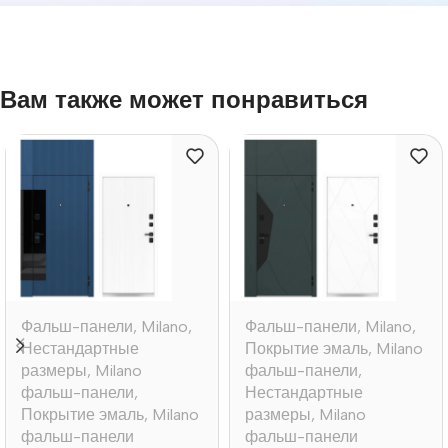
Вам также может понравиться
Фальш-панели
,
Milano
,
Фальш-панели
,
Milano
,
Нестандартные
Покрытие эмаль
,
Milano
размеры
,
Milano
фальш-панели
,
фальш-панели
,
Нестандартные
Покрытие эмаль
,
Milano
размеры
,
Milano
фальш-панели
фальш-панели