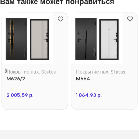
Вам также может понравиться
Покрытие пвх
,
Status
Покрытие пвх
,
Status
M626/2
M664
2 005,59
р.
1 864,93
р.