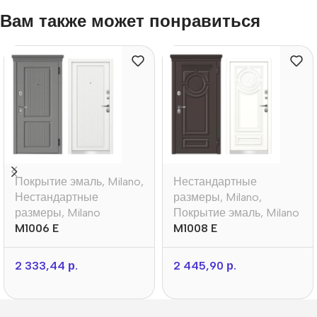
Вам также может понравиться
Покрытие эмаль
,
Milano
,
Нестандартные
Нестандартные
размеры
,
Milano
,
размеры
,
Milano
Покрытие эмаль
,
Milano
M1006 E
M1008 E
2 333,44
р.
2 445,90
р.