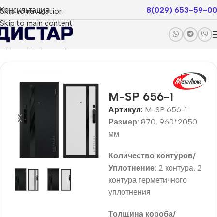
Консультация
8(029) 653-59-00
Skip to navigation
Skip to main content
ходные двери
Покрытие пвх
Status Smart
Smart Pro
M-SP 656-1
Артикул:
M-SP 656-1
Размер:
870, 960*2050
мм
Количество контуров/
Уплотнение:
2 контура, 2
контура герметичного
уплотнения
Толщина короба/