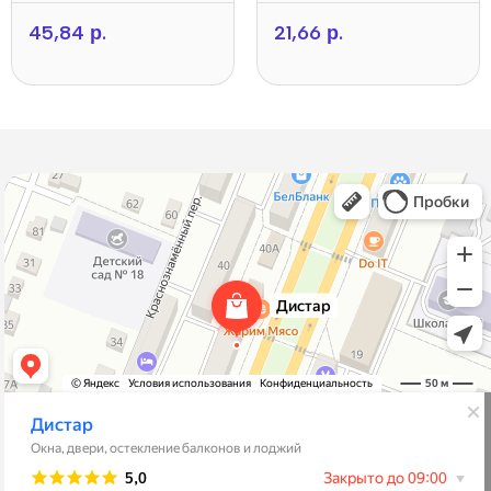
45,84
р.
21,66
р.
Дистар
Окна в Борисове
Двери в Борисове