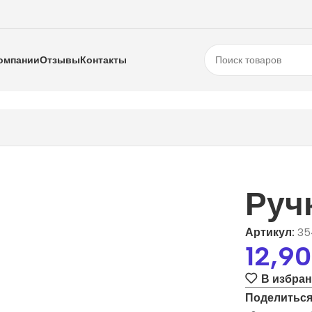
омпании
Отзывы
Контакты
204
Руч
Артикул:
35
12,9
В избра
Поделиться