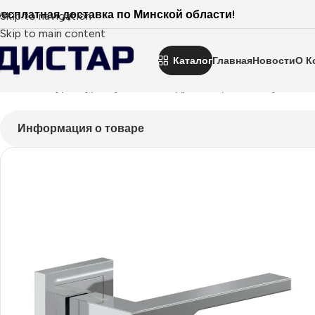
есплатная доставка по Минской области!
Skip to navigation
Skip to main content
Каталог
Главная
Новости
О К
Главная
Фурнитура
Ручки
На квадратной розетке
Ручка A-
Информация о товаре