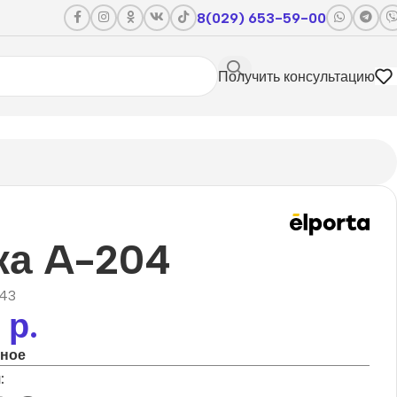
8(029) 653-59-00
Получить консультацию
ка A-204
43
0
р.
нное
: