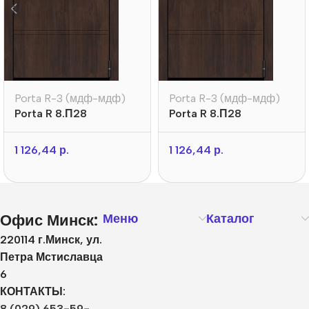
Porta R-3 (мдф-мдф)
Porta R-3 (мдф-мдф)
Porta R 8.П28
Porta R 8.П28
1 126,44
р.
1 126,44
р.
Офис Минск:
Меню
Каталог
220114 г.Минск, ул.
Петра Мстиславца
6
КОНТАКТЫ:
8 (029) 653-59-