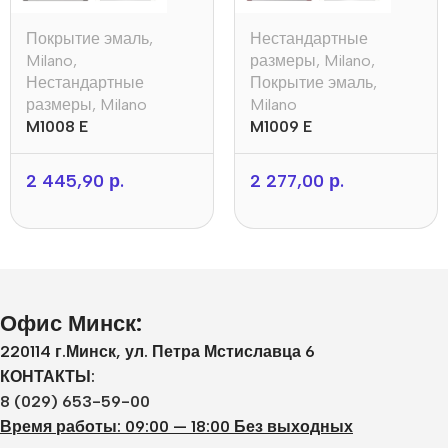
Покрытие эмаль
,
Нестандартные
Milano
,
размеры
,
Milano
,
Нестандартные
Покрытие эмаль
,
размеры
,
Milano
Milano
M1008 E
M1009 E
2 445,90
р.
2 277,00
р.
Офис Минск:
220114 г.Минск, ул. Петра Мстиславца 6
КОНТАКТЫ:
8 (029) 653-59-00
Время работы: 09:00 — 18:00 Без выходных