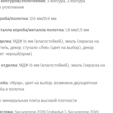
 контуров/Уплотнение:
3 контура, 3 контура
о уплотнения
роба/полотна:
126 мм/104 мм
талла короба/металла полотна:
1,8 мм/1,5 мм
делка:
МДФ 16 мм (влагостойкий), эмаль (окраска на
тель, декор. стучало «Лев» (цвет на выбор), декор.
ет: черный/хром)
 отделка:
МДФ 16 мм (влагостойкий), эмаль (окраска на
оба:
«Муар», цвет на выбор, возможна двухцветная
оба и полотна
:
минеральная плита высокой плотности
истема:
Securemme 2019 (сувальд.), Securemme 2061