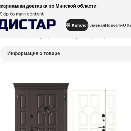
есплатная доставка по Минской области!
Skip to navigation
Skip to main content
Каталог
Главная
Новости
О К
Главная
Входные двери
Нестандартные размеры
Milano п
Информация о товаре