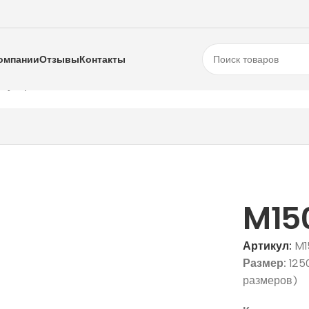
омпании
Отзывы
Контакты
олуторные
M1507 E
M15
Артикул:
M1
Размер:
125
размеров)