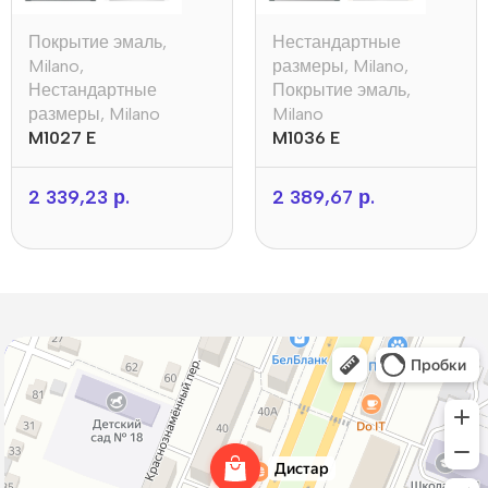
Покрытие эмаль
,
Нестандартные
Milano
,
размеры
,
Milano
,
Нестандартные
Покрытие эмаль
,
размеры
,
Milano
Milano
M1027 E
M1036 E
2 339,23
р.
2 389,67
р.
Дистар
Окна в Борисове
Двери в Борисове