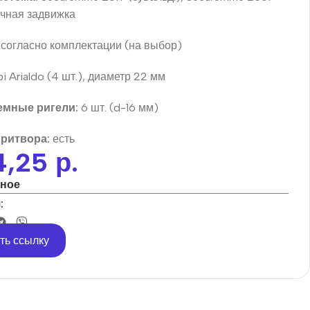
очная задвижка
согласно комплектации (на выбор)
 Arialdo (4 шт.), диаметр 22 мм
мные ригели:
6 шт. (d-16 мм)
притвора:
есть
4,25
р.
нное
:
ть ссылку