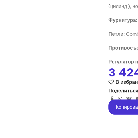
(цилинд.), н
Фурнитура:
Петли:
Combi
Противосъе
Регулятор 
3 42
В избра
Поделиться
Копирова