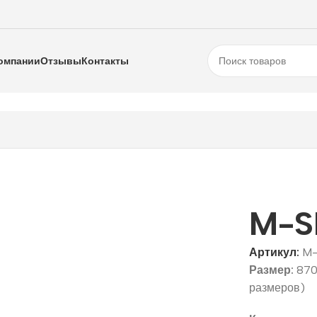
омпании
Отзывы
Контакты
t Pro
M-SP 1066 E
M-S
Артикул:
M-
Размер:
870
размеров)