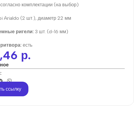
согласно комплектации (на выбор)
 Arialdo (2 шт.), диаметр 22 мм
мные ригели:
3 шт. (d-16 мм)
притвора:
есть
9,46
р.
нное
:
ть ссылку