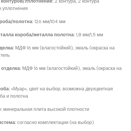
 контуров/Уплотнение:
2 контура, 2 контура
о уплотнения
роба/полотна:
126 мм/104 мм
талла короба/металла полотна:
1,8 мм/1,5 мм
делка:
МДФ 16 мм (влагостойкий), эмаль (окраска на
итель
 отделка:
МДФ 16 мм (влагостойкий), эмаль (окраска на
оба:
«Муар», цвет на выбор, возможна двухцветная
оба и полотна
:
минеральная плита высокой плотности
истема:
согласно комплектации (на выбор)