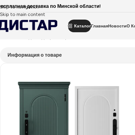
есплатная доставка по Минской области!
Skip to navigation
Skip to main content
Каталог
Главная
Новости
О К
Главная
Входные двери
Покрытие эмаль
Milano Smart
Smar
Информация о товаре