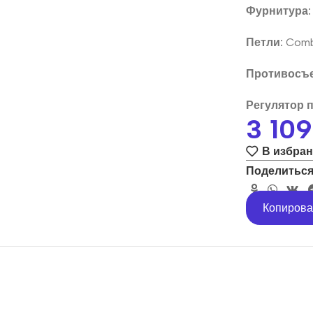
Фурнитура:
Петли:
Combi
Противосъе
Регулятор 
3 10
В избра
Поделиться
Копирова