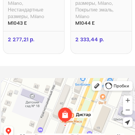
Milano
,
размеры
,
Milano
,
Нестандартные
Покрытие эмаль
,
размеры
,
Milano
Milano
M1043 E
M1044 E
2 277,21
р.
2 333,44
р.
Дистар
Окна в Борисове
Двери в Борисове