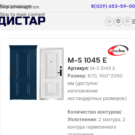
Консультация
8(029) 653-59-00
Skip to navigation
Skip to main content
ые двери
Покрытие эмаль
Milano Smart
Smart Basic
M-S 1045 E
Артикул:
M-S 1045 E
Размер:
870, 960*2050
мм (доступно
изготовление
нестандартных размеров)
Количество контуров/
Уплотнение:
2 контура, 2
контура герметичного
уплотнения