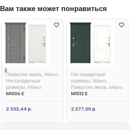
Вам также может понравиться
Покрытие эмаль
,
Milano
,
Нестандартные
Нестандартные
размеры
,
Milano
,
размеры
,
Milano
Покрытие эмаль
,
Milano
M1006 E
M1012 E
2 333,44
р.
2 277,00
р.