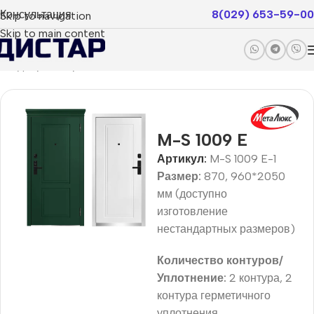
Консультация
8(029) 653-59-00
Skip to navigation
Skip to main content
ые двери
Покрытие эмаль
Milano Smart
Smart Basic
M-S 1009 E
Артикул:
M-S 1009 E-1
Размер:
870, 960*2050
мм (доступно
изготовление
нестандартных размеров)
Количество контуров/
Уплотнение:
2 контура, 2
контура герметичного
уплотнения