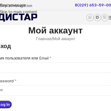
Консультация
8(029) 653-59-00
Skip to navigation
Skip to main content
Мой аккаунт
Главная
Мой аккаунт
ход
мя пользователя или Email
*
assword
*
Log In